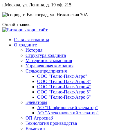
г.Москва, ул. Ленина, д. 19 оф. 215
г. Волгоград, ул. Нежинская 30А
Онлайн заявка
Главная страница
О холдинге
История
Структура холдинга
Материнская компания
Управляющая компания
Сельхозпредприятия
ООО "Гелио-Пакс-Агро"
ООО "Гелио-Пакс-Агро 3"
ООО "Гелио-Пакс-Агро 4"
ООО "Гелио-Пакс-Агро 5"
ООО "Гелио-Пакс-Агро 6"
Элеваторы
АО "Панфиловский элеватор"
АО "Алексиковский элеватор"
ОП Агроснаб
Технология производства
Вакансии